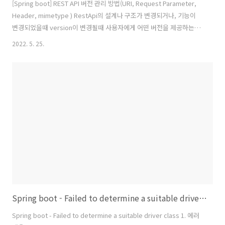
[Spring boot] REST API 버전 관리 방법(URI, Request Parameter,
Header, mimetype ) RestApi의 설계나 구조가 변경되거나, 기능이
변경되었을때 version이 변경될때 사용자에게 어떤 버전을 제공하는지
알려줄 필요가 있다. Rest Api 의 버전관리 방식 4가지에 대해 정리한다.
2022. 5. 25.
1) URI 방식 - 브라우저에서 실행 가능 ( twitter ) 가장 단순한 형태이기
도 하면서 이해하기 쉽기도 하다.
@GetMapping(path="/v1/users/{id}") public
MappingJacksonValue retrieveUser(@PathVariable int id) { ... 생
략 ... } @GetMapping("/v2/users/{id}") p..
Spring boot - Failed to determine a suitable driver class
Spring boot - Failed to determine a suitable driver class 1. 에러