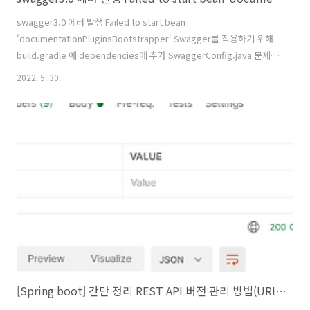
swagger3.0 에러 발생 Failed to start bean
'documentationPluginsBootstrapper' Swagger를 적용하기 위해
build.gradle 에 dependencies에 추가 SwaggerConfig.java 문제 :
Swagger 설정을 끝마쳤으나 아래와 같은 에러가 계속 발생 022-05-30
2022. 5. 30.
13:08:12.976 ERROR 376352 --- [ restartedMain]
o.s.boot.SpringApplication : Application run failed
org.springframework.context.ApplicationContextException:
Failed to start bean 'documentationPluginsBootstrap..
[Spring boot] 간단 정리 REST API 버전 관리 방법(URI, Parameter, Header, mimetype )