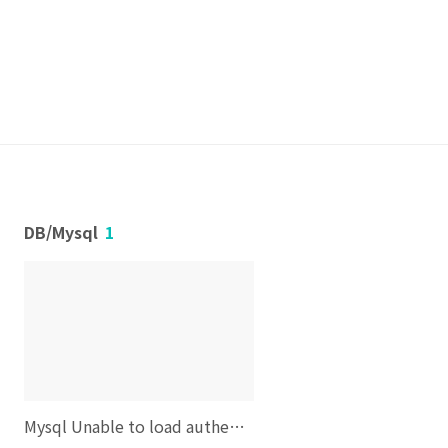
DB/Mysql
1
Mysql Unable to load authentication plugin 'caching_sha2_password'.