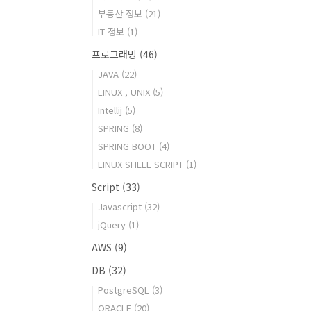
부동산 정보
(21)
IT 정보
(1)
프로그래밍
(46)
JAVA
(22)
LINUX , UNIX
(5)
Intellij
(5)
SPRING
(8)
SPRING BOOT
(4)
LINUX SHELL SCRIPT
(1)
Script
(33)
Javascript
(32)
jQuery
(1)
AWS
(9)
DB
(32)
PostgreSQL
(3)
ORACLE
(20)