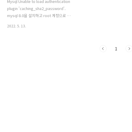
Mysql Unable to load authentication
plugin 'caching_sha2_password'.
mysql 8.0을 설치하고 root 계정으로 접
속시에 위와같은 에러가 발생한다.
2022. 5. 13.
mysql 8.0의 기본 인증 플로그인은
"caching_sha2_password"이다. 이를
사용하려면 SSL 보안연결이나 RSA 보안
1
을 적용한 비암호 연결을 사용해야 한다
는것이고, 그래서 에러가 발생하는것이
다. [해결방법]
"caching_sha2_password" ->
"mysql_native_password " 으로 암호
인증 방식을 변경하면된다. 즉, 기존에 흔
히 알고있는 비밀번호 입력 방식 으로 변
경 해서 사용하면 된다. 1. Mysql server
설치 폴더로 이동 C:\Program Fil..