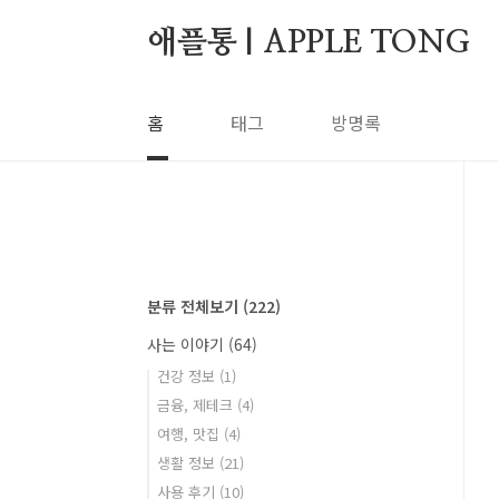
본문 바로가기
애플통 | APPLE TONG
홈
태그
방명록
분류 전체보기
(222)
사는 이야기
(64)
건강 정보
(1)
금융, 제테크
(4)
여행, 맛집
(4)
생활 정보
(21)
사용 후기
(10)