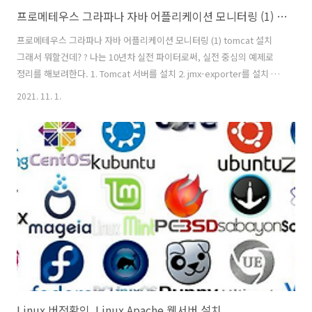
프로메테우스 그라파나 자바 어플리케이션 모니터링 (1) tomcat 설치
프로메테우스 그라파나 자바 어플리케이션 모니터링 (1) tomcat 설치
그래서 뭐할건데? ? 나는 10년차 실전 파이터로써, 실전 중심의 예제로
정리를 해보려한다. 1. Tomcat 서버를 설치 2. jmx-exporter를 설치 -
매트릭을 수집 3. 프로메테우스 (prometheus )설치 4. 그라파나
2021. 11. 1.
(grafana ) 대시 보드 구축 Java기반의 서버모니터링을 위해 대표 서버
로 Tomcat을 정했고, 설치는 로컬 PC인 윈도우에 할 예정이다 과정은
어렵지 않다. Tomcat 서버 설치 1. Tomcat 다운로드
https://tomcat.apache.org/download-80.cgi Apache Tomcat® -
Apache Tomcat 8 Software Downloads Welcome ..
Linux 버전확인, Linux Apache 웹서버 설치