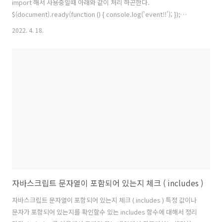
import 해서 사용중일때 아래와 같이 처리 하곤한다.
$(document).ready(function () { console.log('event!!'); });
jquery를 사용할수 없고 문서를 로드후에 스크립트 이벤트를 처리하고
2022. 4. 18.
싶을때가 당연히 있을것이다. 그럴때는 DOMContentLoaded 이벤트
를 사용하면 된다. pure javascript 에서 동작하니 참으로 좋다.
document.addEventListeners('DOMContentLoaded', function
() { console.log('event'); }) 브라우저 호환성은 아래와 같다. 크롬은 1
버전부터 full 전체 다 지원하니, IE 9 버..
자바스크립트 문자열이 포함되어 있는지 체크 ( includes )
자바스크립트 문자열이 포함되어 있는지 체크 ( includes ) 특정 값이나
문자가 포함되어 있는지를 확인할수 있는 includes 함수에 대해서 정리