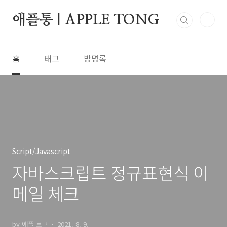
본문 바로가기
애플통 | APPLE TONG
홈
태그
방명록
Script/Javascript
자바스크립트 정규표현식 이
메일 체크
by 애플 로그
2021. 8. 9.